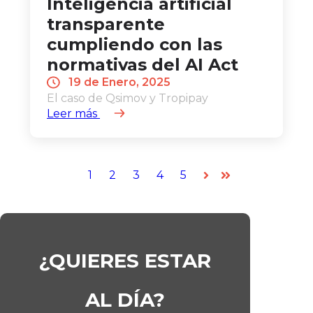
Inteligencia artificial
transparente
cumpliendo con las
normativas del AI Act
19 de Enero, 2025
El caso de Qsimov y Tropipay
Leer más
1
2
3
4
5
Siguiente
Última
¿QUIERES ESTAR
AL DÍA?