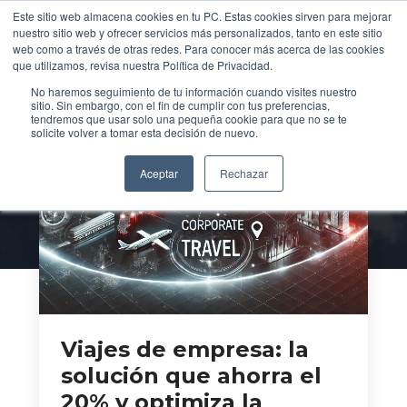
Al inglé
Este sitio web almacena cookies en tu PC. Estas cookies sirven para mejorar
Translate »
nuestro sitio web y ofrecer servicios más personalizados, tanto en este sitio
web como a través de otras redes. Para conocer más acerca de las cookies
que utilizamos, revisa nuestra Política de Privacidad.
No haremos seguimiento de tu información cuando visites nuestro
sitio. Sin embargo, con el fin de cumplir con tus preferencias,
Casos de
Empresa
tendremos que usar solo una pequeña cookie para que no se te
solicite volver a tomar esta decisión de nuevo.
y Sociedad
Aceptar
Rechazar
Viajes de empresa: la
solución que ahorra el
20% y optimiza la