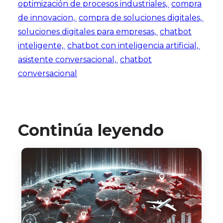
optimización de procesos industriales,
compra
de innovacion,
compra de soluciones digitales,
soluciones digitales para empresas,
chatbot
inteligente,
chatbot con inteligencia artificial,
asistente conversacional,
chatbot
conversacional
Continúa leyendo