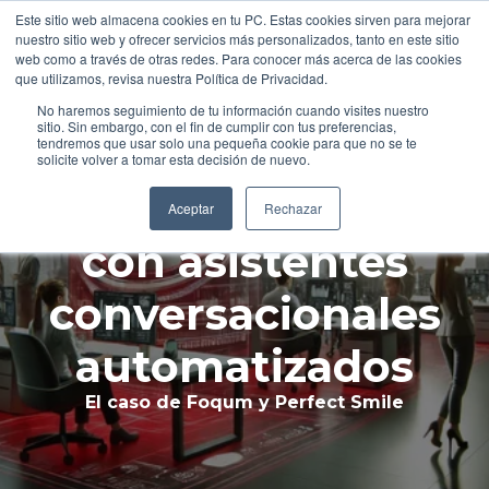
Al inglé
Este sitio web almacena cookies en tu PC. Estas cookies sirven para mejorar
Translate »
nuestro sitio web y ofrecer servicios más personalizados, tanto en este sitio
web como a través de otras redes. Para conocer más acerca de las cookies
que utilizamos, revisa nuestra Política de Privacidad.
No haremos seguimiento de tu información cuando visites nuestro
sitio. Sin embargo, con el fin de cumplir con tus preferencias,
Aumentar citas y
tendremos que usar solo una pequeña cookie para que no se te
solicite volver a tomar esta decisión de nuevo.
mejorar eficiencia
Aceptar
Rechazar
con asistentes
conversacionales
automatizados
El caso de Foqum y Perfect Smile