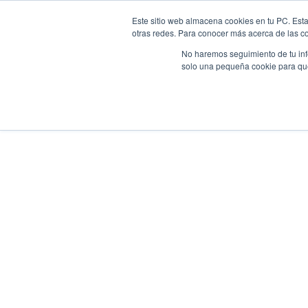
Casos de
Empresa y 
Al inglé
Este sitio web almacena cookies en tu PC. Esta
otras redes. Para conocer más acerca de las coo
H
No haremos seguimiento de tu info
solo una pequeña cookie para que 