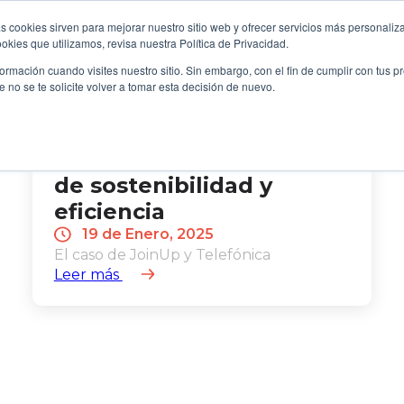
Sociedad
s cookies sirven para mejorar nuestro sitio web y ofrecer servicios más personaliza
kies que utilizamos, revisa nuestra Política de Privacidad.
OME
B2B
FILANTROPÍA
LONGEVIDAD
EVE
rmación cuando visites nuestro sitio. Sin embargo, con el fin de cumplir con tus 
no se te solicite volver a tomar esta decisión de nuevo.
Transformar la movilidad
corporativa en un motor
de sostenibilidad y
eficiencia
19 de Enero, 2025
El caso de JoinUp y Telefónica
Leer más