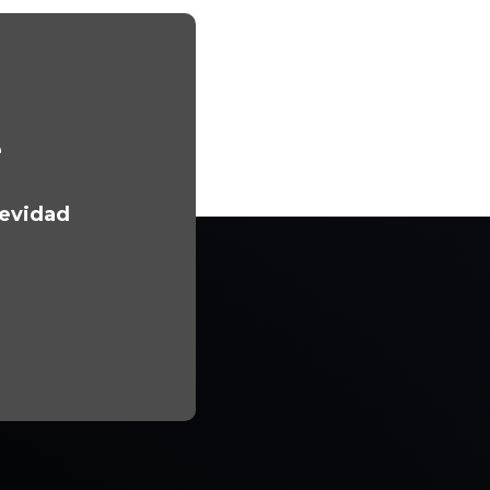
e
gevidad