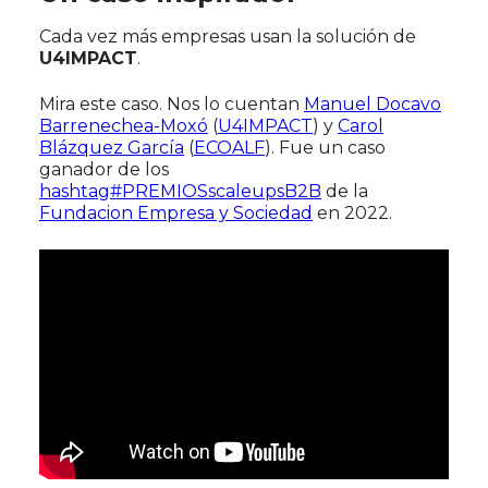
Cada vez más empresas usan la solución de
U4IMPACT
.
Mira este caso. Nos lo cuentan
Manuel Docavo
Barrenechea-Moxó
(
U4IMPACT
) y
Carol
Blázquez García
(
ECOALF
). Fue un caso
ganador de los
hashtag
#
PREMIOSscaleupsB2B
de la
Fundacion Empresa y Sociedad
en 2022.