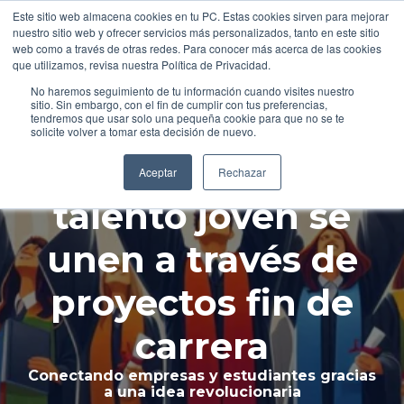
Al inglé
Este sitio web almacena cookies en tu PC. Estas cookies sirven para mejorar
Translate »
nuestro sitio web y ofrecer servicios más personalizados, tanto en este sitio
web como a través de otras redes. Para conocer más acerca de las cookies
que utilizamos, revisa nuestra Política de Privacidad.
No haremos seguimiento de tu información cuando visites nuestro
sitio. Sin embargo, con el fin de cumplir con tus preferencias,
Innovación
tendremos que usar solo una pequeña cookie para que no se te
solicite volver a tomar esta decisión de nuevo.
empresarial y
Aceptar
Rechazar
talento joven se
unen a través de
proyectos fin de
carrera
Conectando empresas y estudiantes gracias
a una idea revolucionaria