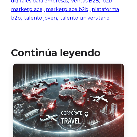
digitales para empresas,
ventas B2B,
b2b
marketplace,
marketplace b2b,
plataforma
b2b,
talento joven,
talento universitario
Continúa leyendo