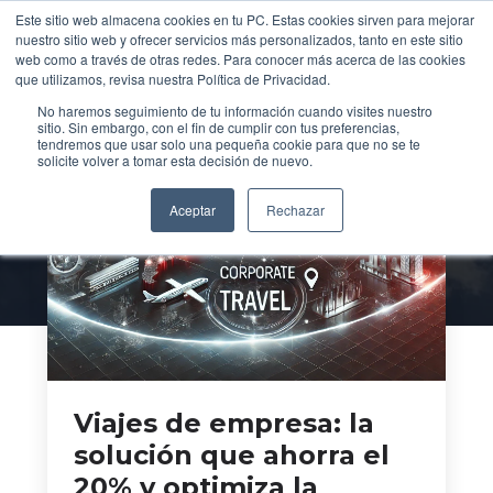
Al inglé
Este sitio web almacena cookies en tu PC. Estas cookies sirven para mejorar
Translate »
nuestro sitio web y ofrecer servicios más personalizados, tanto en este sitio
web como a través de otras redes. Para conocer más acerca de las cookies
que utilizamos, revisa nuestra Política de Privacidad.
No haremos seguimiento de tu información cuando visites nuestro
sitio. Sin embargo, con el fin de cumplir con tus preferencias,
Casos de
Empresa
tendremos que usar solo una pequeña cookie para que no se te
solicite volver a tomar esta decisión de nuevo.
y Sociedad
Aceptar
Rechazar
Viajes de empresa: la
solución que ahorra el
20% y optimiza la