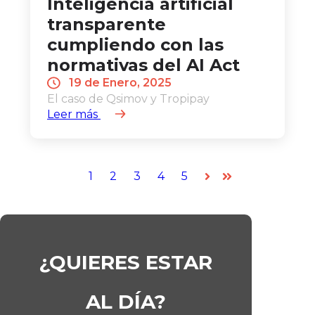
Inteligencia artificial
transparente
cumpliendo con las
normativas del AI Act
19 de Enero, 2025
El caso de Qsimov y Tropipay
Leer más
1
2
3
4
5
Siguiente
Última
¿QUIERES ESTAR
AL DÍA?